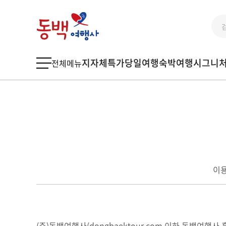
지자체특가
당일여행
숙박여행
시그니
전체메뉴
이
(주)동백여행사(dongbaektour.com 이하 동백