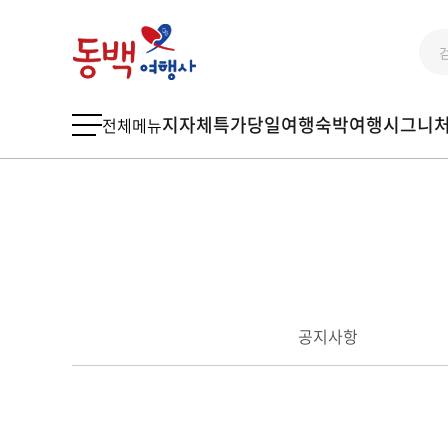
지자체특가
당일여행
숙박여행
시그니
전체메뉴
공지사항